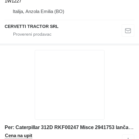
1W1227
Italija, Anzola Emilia (BO)
CERVETTI TRACTOR SRL
Per: Caterpillar 312D RKF00247 Misce 2941753 lančanik bregaste osovine za Caterpillar 312D bagera
Cena na upit