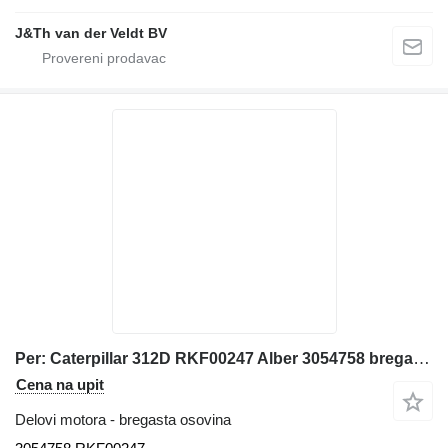
J&Th van der Veldt BV
Per: Caterpillar 312D RKF00247 Alber 3054758 bregasta osovina za Caterpillar 312D bagera
Cena na upit
Delovi motora - bregasta osovina