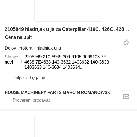
2105949 hladnjak ulja za Caterpillar 416C, 426C, 428C, 436C, 438C 416C, 416D, 420D, 424D, 426C, 428C, bagera-utovarivača
Cena na upit
Delovi motora - hladnjak ulja
Stanje
2105949 210-5949 309-9105 3099105 7E-
novi
4638 7E4638 140-3632 1403632 140-3633
1403633 140-3634 1403634...
Poljska, Łęgajny
HOUSE MACHINERY PARTS MARCIN ROMANOWSKI