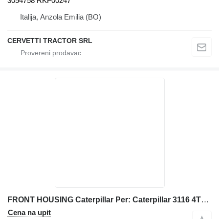
3054758 RKF00247
Italija, Anzola Emilia (BO)
CERVETTI TRACTOR SRL
FRONT HOUSING Caterpillar Per: Caterpillar 3116 4TF62166 Misce 1014539 1325242 za građevinske mašine
Cena na upit