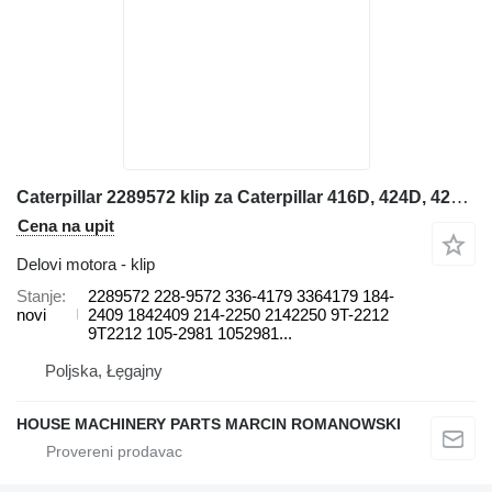
Caterpillar 2289572 klip za Caterpillar 416D, 424D, 428D, 432D, 438D, 442D 430D 422E, 422F, 428E, 428F, bagera-utovarivača
Cena na upit
Delovi motora - klip
Stanje
2289572 228-9572 336-4179 3364179 184-
novi
2409 1842409 214-2250 2142250 9T-2212
9T2212 105-2981 1052981...
Poljska, Łęgajny
HOUSE MACHINERY PARTS MARCIN ROMANOWSKI