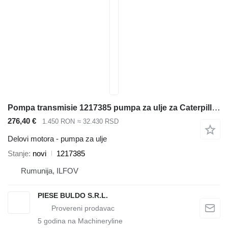
Pompa transmisie 1217385 pumpa za ulje za Caterpillar 414E , 416C , 416D , 416E , 416F , 420D , 420E , 420F , 422E , 422F , 424B , 424B HD , 424D , 426C , 428C , 428D , 428E , 428F , 430D , 430E , 430F , 432D , 432E , 432F , 434E , 434F , 436C , 438C , 438D , 442D , 442E , 444E , 444F bagera-utovarivača
276,40 €
1.450 RON
≈ 32.430 RSD
Delovi motora - pumpa za ulje
Stanje
novi
1217385
Rumunija, ILFOV
PIESE BULDO S.R.L.
5
godina na Machineryline