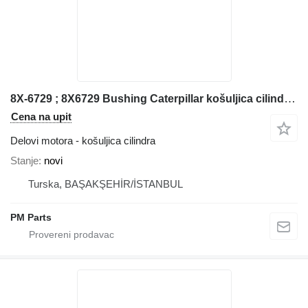
8X-6729 ; 8X6729 Bushing Caterpillar košuljica cilindra za Caterpillar građevinske mašine
Cena na upit
Delovi motora - košuljica cilindra
Stanje
novi
Turska, BAŞAKŞEHİR/İSTANBUL
PM Parts