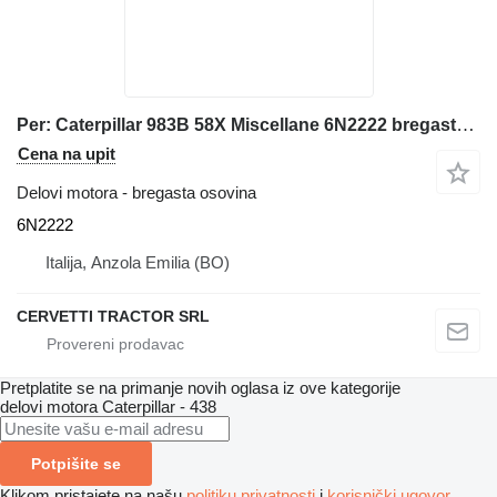
Per: Caterpillar 983B 58X Miscellane 6N2222 bregasta osovina za Caterpillar 983B 58X buldožera
Cena na upit
Delovi motora - bregasta osovina
6N2222
Italija, Anzola Emilia (BO)
CERVETTI TRACTOR SRL
Pretplatite se na primanje novih oglasa iz ove kategorije
delovi motora
Caterpillar - 438
Potpišite se
Klikom pristajete na našu
politiku privatnosti
i
korisnički ugovor
.