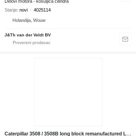
Delovi motora - košuljica cilindra
Stanje
novi
4025114
Holandija, Wouw
J&Th van der Veldt BV
Caterpillar 3508 / 3508B long block remanufactured LONG motor