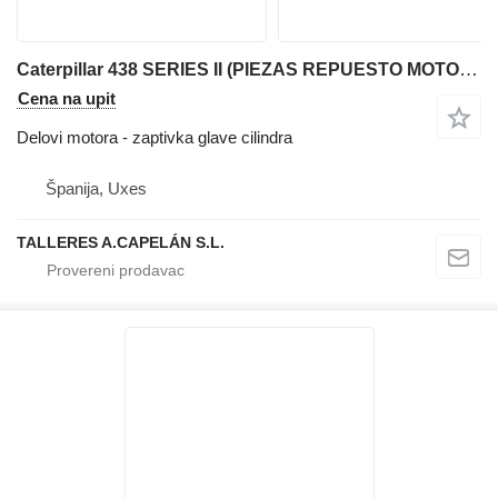
Caterpillar 438 SERIES II (PIEZAS REPUESTO MOTOR) zaptivka glave cilindra za Caterpillar 438 bagera-utovarivača
Cena na upit
Delovi motora - zaptivka glave cilindra
Španija, Uxes
TALLERES A.CAPELÁN S.L.