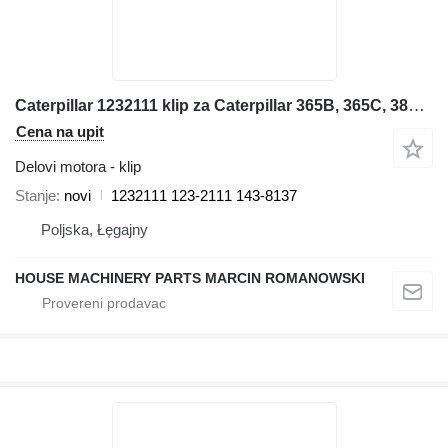
Caterpillar 1232111 klip za Caterpillar 365B, 365C, 385C, 385C FS, 5080, 5090B 365B, 365B II, 365C, 385C bagera
Cena na upit
Delovi motora - klip
Stanje
novi
1232111 123-2111 143-8137
Poljska, Łęgajny
HOUSE MACHINERY PARTS MARCIN ROMANOWSKI