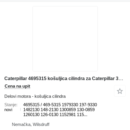
Caterpillar 4695315 košuljica cilindra za Caterpillar 352F 345D L 349F L 349 349F LXE 349D L 349D2 L 349D2 352 352F-VG 352F OEM 349E L 365B II 352FMHPU 349E L HVG 365B L 349E L VG 349D 352F XE VG 349E 349F 365B 345D 352 UHD bagera
Cena na upit
Delovi motora - košuljica cilindra
Stanje
4695315 / 469-5315 1979330 197-9330
novi
1482130 148-2130 1300859 130-0859
1260130 126-0130 1152981 115...
Nemačka, Wilsdruff