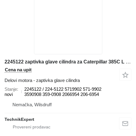
2245122 zaptivka glave cilindra za Caterpillar 385C L 336F 365C L 385C L MH 374D L 374D 385C FS 385C bagera
Cena na upit
Delovi motora - zaptivka glave cilindra
Stanje
2245122 / 224-5122 5719902 571-9902
novi
3590908 359-0908 2066954 206-6954
Nemačka, Wilsdruff
TechnikExpert