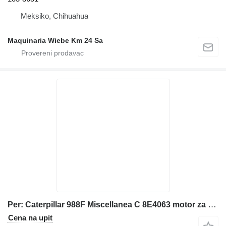
Meksiko, Chihuahua
Maquinaria Wiebe Km 24 Sa
Per: Caterpillar 988F Miscellanea C 8E4063 motor za Caterpillar 988F , 988F, 988F II prednjeg utovarivača
Cena na upit